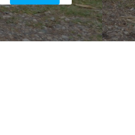
nd
Colibri