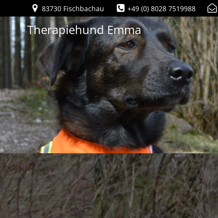
Zum
83730 Fischbachau
+49 (0) 8028 7519988
Inhalt
Therapiehund Emma
springen