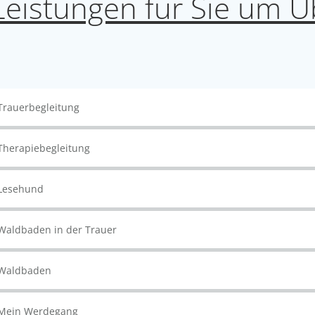
eistungen für Sie um Ü
Trauerbegleitung
Therapiebegleitung
Lesehund
Waldbaden in der Trauer
Waldbaden
Mein Werdegang