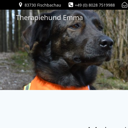
Zum
83730 Fischbachau
+49 (0) 8028 7519988
Inhalt
Therapiehund Emma
springen